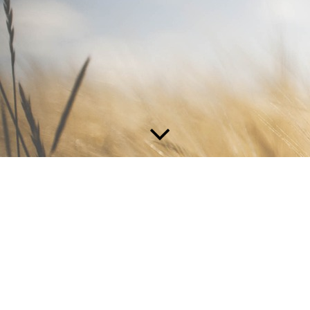
Unser Nachhaltigkeitsfokus
Nachhaltigkeit - das Fundament unserer Vision
Bei AGICU entwickeln wir nicht nur autonome Feldroboter,
wir gestalten die Zukunft der Landwirtschaft – effizient,
ressourcenschonend und im Einklang mit unserer Umwelt. Dies
erreichen wir durch den Einsatz von recycelbaren Materialien
und eine umweltfreundliche Produktion. So versuchen wir